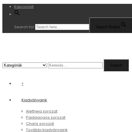
Kapcsolat
Search for:
Search Button
Search
Search
for:
>
Kiadványaink
Aletheia sorozat
Paidagogos sorozat
Charis sorozat
További kiadványaink
Más kiadóktól ajánljuk
Letölthető anyagaink