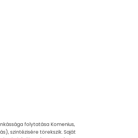
unkássága folytatása Komenius,
), szintézisére törekszik. Saját
nak a kultúrában és a természet
ó, a
ngol és német nyelven.