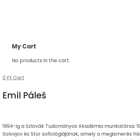
My Cart
No products in the cart.
0
Ft
Cart
Emil Páleš
1994-ig a Szlovák Tudományos Akadémia munkatársa. 199
Solovjov és Stúr sofiológiájának, amely a megismerés háro
eredeti kutatásainak alapvető jelentősége annak felfed
evolúciójában.
Kiadónknál
A hét arkangyal:
Az inspiráció ritmusai a k