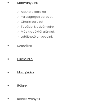
Paidagogos sorozat
Charis sorozat
További kiadványaink
Más kiadóktól ajánljuk
Letölthető anyagaink
Szerzőink
Filmstúdió
Mozgókép
Rólunk
Rendezvények
PEREM 60