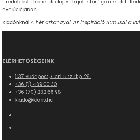
ELÉRHETŐSÉGEINK
1137 Budapest, Carl Lutz rkp. 29.
+36 (1) 489 00 30
+36 (70) 282 68 98
kiado@klaris.hu
HÍRLEVÉL
Keresztnév vagy teljes név
Email