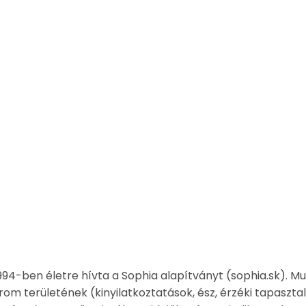
4-ben életre hívta a Sophia alapítványt (sophia.sk). M
m területének (kinyilatkoztatások, ész, érzéki tapasztalás
ezése, hogy az ősminták egyidejűleg és periodikusan hat
ultúrtörténetben és a természetben
című munkája kaphat