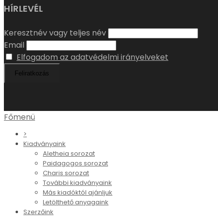
Elfogadom az adatvédelmi irányelveket
Főmenü
>
Kiadványaink
Aletheia sorozat
Paidagogos sorozat
Charis sorozat
További kiadványaink
Más kiadóktól ajánljuk
Letölthető anyagaink
Szerzőink
Filmstúdió
Mozgókép
Rólunk
Rendezvények
PEREM 60