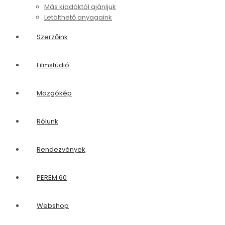
Szerzőink
Filmstúdió
Mozgókép
Rólunk
Rendezvények
PEREM 60
Webshop
Könyvvásárlás