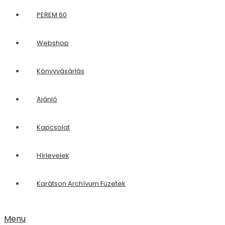
PEREM 60
Webshop
Könyvvásárlás
Ajánló
Kapcsolat
Hírlevelek
Karátson Archívum Füzetek
Menu