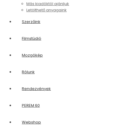
Más kiadóktól ajánljuk
Letölthető anyagaink
Szerzőink
Filmstúdió
Mozgókép
Rólunk
Rendezvények
PEREM 60
Webshop