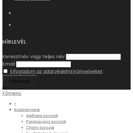
HÍRLEVÉL
Keresztnév vagy teljes név
Email
Elfogadom az adatvédelmi irányelveket
Főmenü
>
Kiadványaink
Aletheia sorozat
Paidagogos sorozat
Charis sorozat