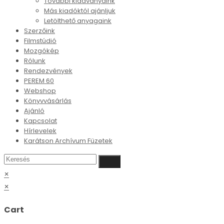
További kiadványaink
Más kiadóktól ajánljuk
Letölthető anyagaink
Szerzőink
Filmstúdió
Mozgókép
Rólunk
Rendezvények
PEREM 60
Webshop
Könyvvásárlás
Ajánló
Kapcsolat
Hírlevelek
Karátson Archívum Füzetek
×
×
Cart