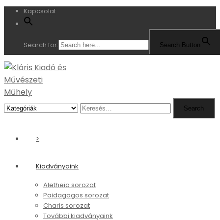
Kapcsolat
Search for:
Search Button
Search
Search
for:
>
Kiadványaink
Aletheia sorozat
Paidagogos sorozat
Charis sorozat
További kiadványaink