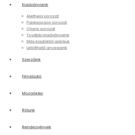
Kiadványaink
Aletheia sorozat
Paidagogos sorozat
Charis sorozat
További kiadványaink
Más kiadóktól ajánljuk
Letölthető anyagaink
Szerzőink
Filmstúdió
Mozgókép
Rólunk
Rendezvények