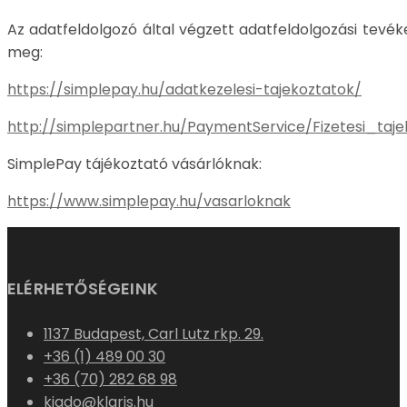
Az adatfeldolgozó által végzett adatfeldolgozási tevék
meg:
https://simplepay.hu/adatkezelesi-tajekoztatok/
http://simplepartner.hu/PaymentService/Fizetesi_taje
SimplePay tájékoztató vásárlóknak:
https://www.simplepay.hu/vasarloknak
ELÉRHETŐSÉGEINK
1137 Budapest, Carl Lutz rkp. 29.
+36 (1) 489 00 30
+36 (70) 282 68 98
kiado@klaris.hu