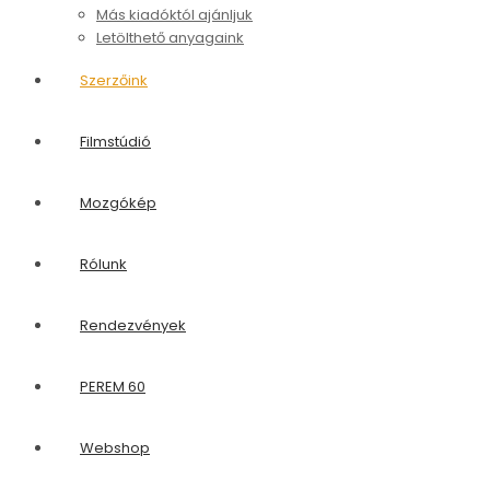
Más kiadóktól ajánljuk
Letölthető anyagaink
Szerzőink
Filmstúdió
Mozgókép
Rólunk
Rendezvények
PEREM 60
Webshop