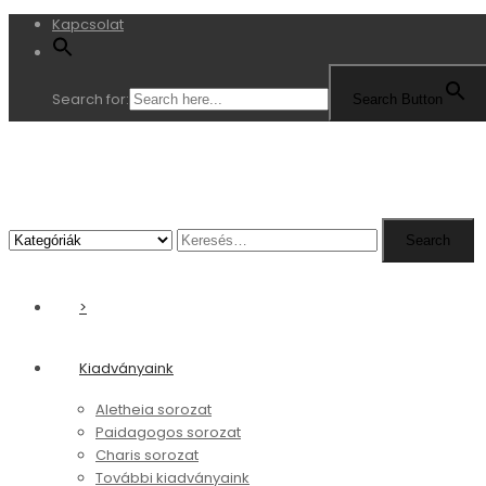
Kapcsolat
Search for:
Search Button
Search
Search
for:
>
Kiadványaink
Aletheia sorozat
Paidagogos sorozat
Charis sorozat
További kiadványaink