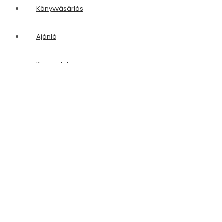
Könyvvásárlás
Ajánló
Kapcsolat
Hírlevelek
Karátson Archívum Füzetek
Menu
Facebook
Youtube
>