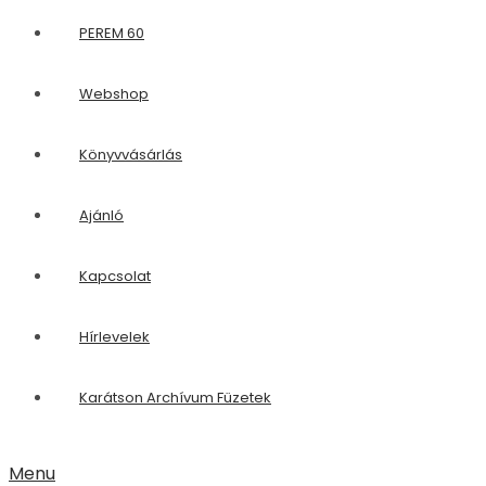
PEREM 60
Webshop
Könyvvásárlás
Ajánló
Kapcsolat
Hírlevelek
Karátson Archívum Füzetek
Menu