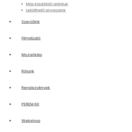
Más kiadóktól ajánljuk
Letölthető anyagaink
Szerzőink
Filmstúdió
Mozgókép
Rólunk
Rendezvények
PEREM 60
Webshop