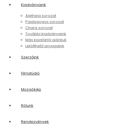
Kiadványaink
Aletheia sorozat
Paidagogos sorozat
Charis sorozat
További kiadványaink
Más kiadóktól ajánljuk
Letölthető anyagaink
Szerzőink
Filmstúdió
Mozgókép
Rólunk
Rendezvények