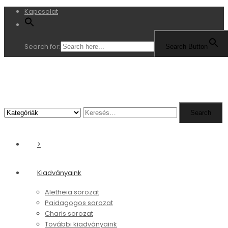
Kapcsolat
Search for:
Search Button
Search
Search
for:
>
Kiadványaink
Aletheia sorozat
Paidagogos sorozat
Charis sorozat
További kiadványaink